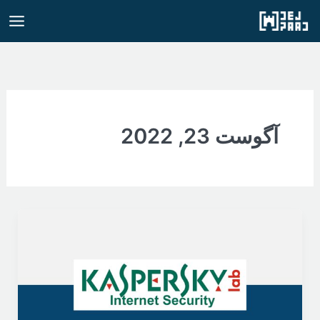
رش
ه
حتوا
آگوست 23, 2022