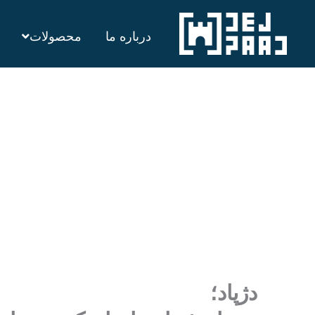
رش
درباره ما
محصولات
ه
حتوا
دژپاد؛