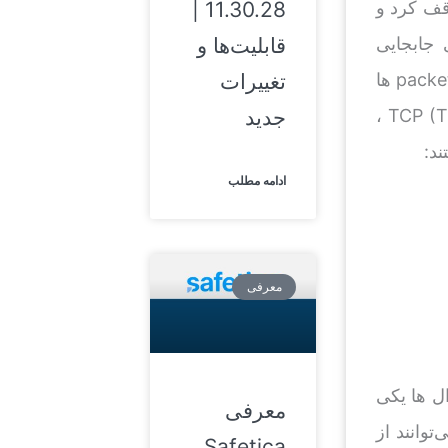
11.30.28 |
 را متوقف کرد و
قابلیت‌ها و
ا قوانینی را برای جابجایی
تغییرات
packet ها تعیین می‌کنند. شکل 1 شماتیک‌های فایروال را نشان می‌دهد و تطبیق packet ها
جدید
شامل TCP (Transmission Control Protocol) ، UDP (User Datagram Protocol) ،
ادامه مطلب
معرفی
ال ها یکی
معرفی
توانند از
Safetica