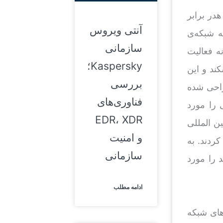
در برابر
آنتی ویروس
ند به شبکه‌ی
سازمانی
ه فعالیت
Kaspersky؛
کند و این
بررسی
ه برای شبکه طراحی شده
فناوری‌های
 را مورد
EDR، XDR
ین المللی
و امنیت
کردند. به
سازمانی
 را مورد
ادامه مطلب
 آغازین فعالیت فایروال ها، این تکنولوژی توانایی فیلتر کردن packet های شبکه