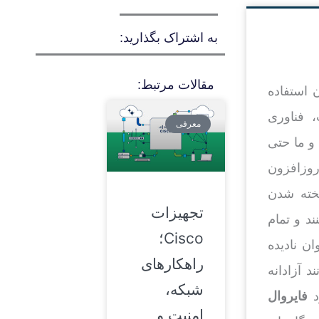
به اشتراک بگذارید:
مقالات مرتبط:
 استفاده
، فناوری
معرفی
و ما حتی
روزافزون
یخته شدن
تجهیزات
د و تمام
Cisco؛
ان نادیده
راهکارهای
د آزادانه
شبکه،
د
فایروال
امنیت و