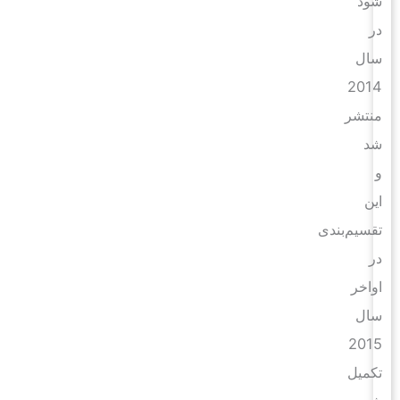
شود
در
سال
2014
منتشر
شد
و
این
تقسیم‌بندی
در
اواخر
سال
2015
تکمیل