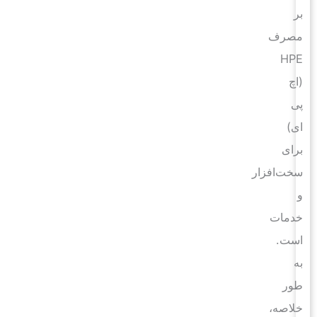
بر
مصرف
HPE
(اچ
پی
ای)
برای
سخت‌افزار
و
خدمات
است.
به
طور
خلاصه،