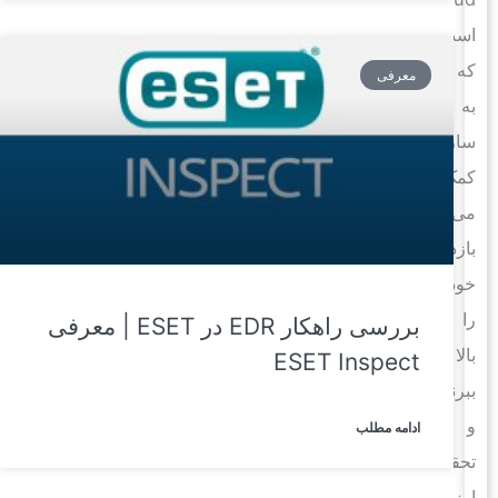
است
که
معرفی
به
سازمان‌ها
کمک
می‌کند
بازده
خود
را
بررسی راهکار EDR در ESET | معرفی
بالا
ESET Inspect
ببرند
و
ادامه مطلب
تحقق
ارزش‌های