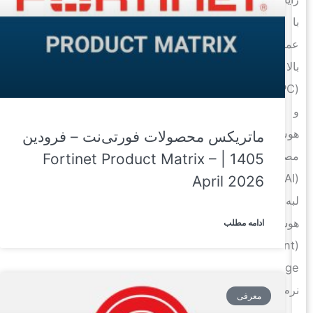
با
عملکرد
بالا
(HPC)
و
هوش
ماتریکس محصولات فورتی‌نت – فرودین
مصنوعی
1405 | Fortinet Product Matrix –
(AI)،
April 2026
لبه
هوشمند
ادامه مطلب
(Intelligent
Edge)،
نرم‌افزار
معرفی
و