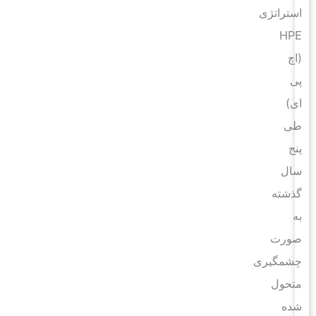
استراتژی
HPE
(اچ
پی
ای)
طی
پنج
سال
گذشته
به
صورت
چشمگیری
متحول
شده