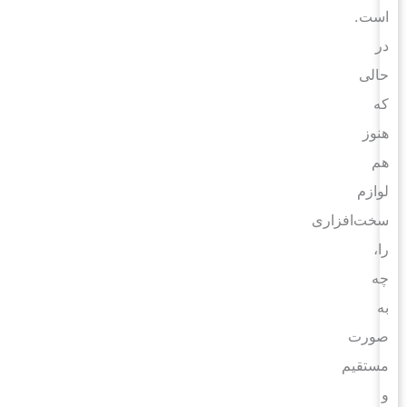
است.
در
حالی
که
هنوز
هم
لوازم
سخت‌افزاری
را،
چه
به
صورت
مستقیم
و