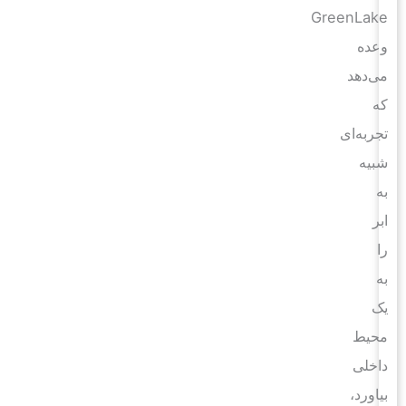
GreenLake
وعده
می‌دهد
که
تجربه‌ای
شبیه
به
ابر
را
به
یک
محیط
داخلی
بیاورد،