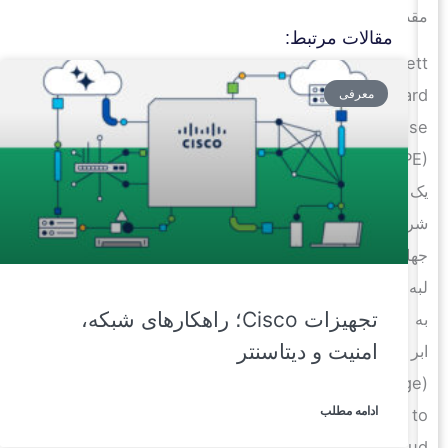
مقدمه
مقالات مرتبط:
Hewlett
Packard
معرفی
Enterprise
(HPE)
یک
شرکت
جهانی
لبه
تجهیزات Cisco؛ راهکارهای شبکه،
به
امنیت و دیتاسنتر
ابر
(Edge
ادامه مطلب
to
cloud)