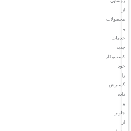
رونمایی
از
محصولات
و
خدمات
جدید
کسب‌وکار
خود
را
گسترش
داده
و
جلوتر
از