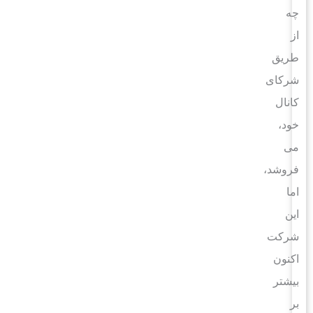
چه
از
طریق
شرکای
کانال
خود،
می
فروشد،
اما
این
شرکت
اکنون
بیشتر
بر