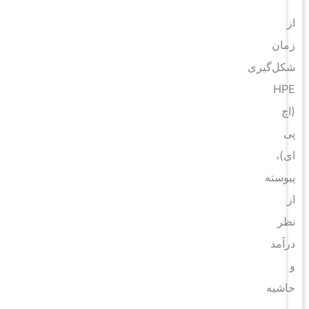
از
زمان
شکل‌گیری
HPE
(اچ
پی
ای)،
پیوسته
از
نظر
درآمد
و
حاشیه