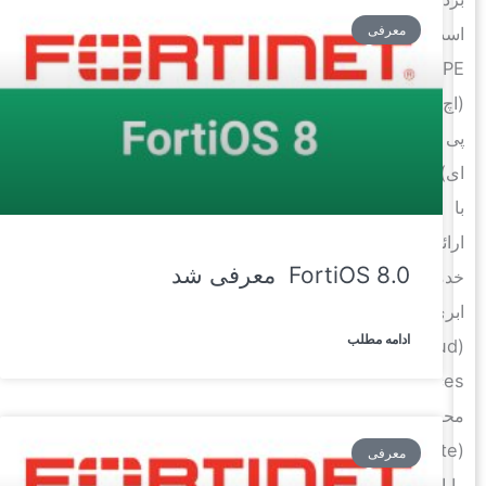
معرفی
است.
HPE
(اچ
پی
ای)
با
ارائه
FortiOS 8.0 معرفی شد
خدمات
ابری
ادامه مطلب
(Cloud
Services)،
محاسبه
(Compute)،
معرفی
رایانش