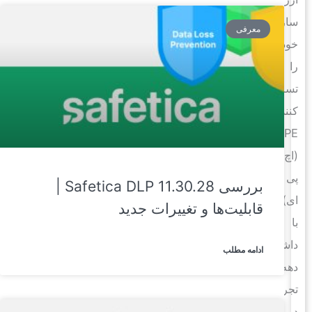
سازمانی
معرفی
خود
را
تسریع
کنند.
HPE
(اچ
پی
بررسی Safetica DLP 11.30.28 |
ای)
قابلیت‌ها و تغییرات جدید
با
داشتن
ادامه مطلب
دهه‌ها
تجربه
در