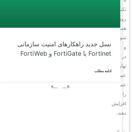
تکنولوژی
روز
همراه
شوند
نسل جدید راهکارهای امنیت سازمانی
و
Fortinet با FortiGate و FortiWeb
در
نهایت
ادامه مطلب
عملکرد
عملیاتی
...»
«...
را
افزایش
دهند.
شرکت