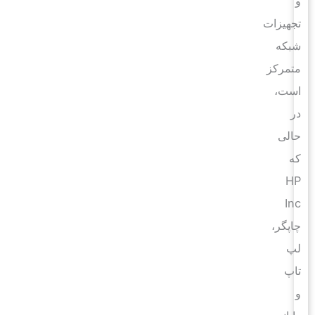
و
تجهیزات
شبکه
متمرکز
است،
در
حالی
که
HP
Inc
چاپگر،
لپ
تاپ
و