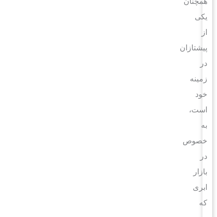
همچنان
یکی
از
پیشتازان
در
زمینه
خود
است،
به
خصوص
در
بازار
ابری
که