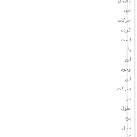
رقیبان
خود
حرکت
کرده
است.
با
این
وجود
این
شرکت
در
طول
پنج
سال