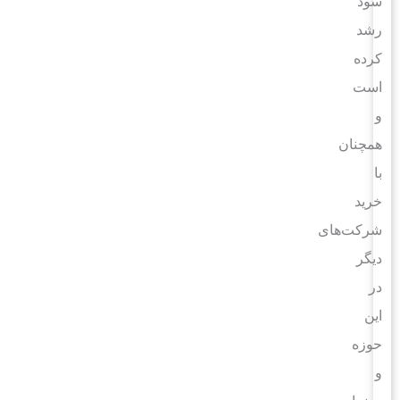
سود
رشد
کرده
است
و
همچنان
با
خرید
شرکت‌های
دیگر
در
این
حوزه
و