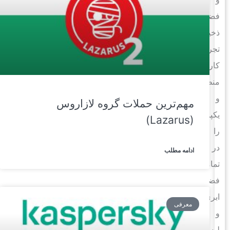
فضای
ذخیره‌سازی،
تجربه‌ی
کاری
منظم
و
مهم‌ترین حملات گروه لازاروس
یکپارچه
(Lazarus)
را
در
ادامه مطلب
تمامی
فضای
ابری
معرفی
و
لبه‌ها