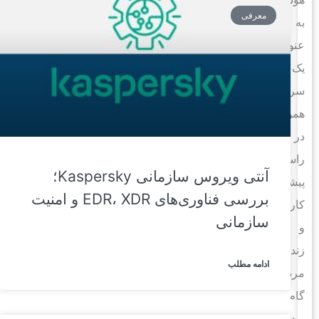
معرفی
به
عنوان
یک
سرویس،
همواره
در
راستای
آنتی ویروس سازمانی Kaspersky؛
پیشرفت
بررسی فناوری‌های EDR، XDR و امنیت
کار
سازمانی
و
زندگی
ادامه مطلب
مردم
گام
برداشته