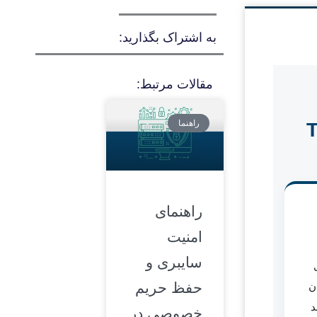
به اشتراک بگذارید:
مقالات مرتبط:
راهنما
 (Threat
راهنمای
امنیت
سایبری و
حفظ حریم
ن
د
خصوصی در