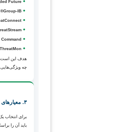
ed Future®:
Group-IB®:
atConnect®:
eatStream:
t Command:
ThreatMon®:
چه ویژگی‌هایی د
۳. معیارهای کلیدی برای ارزیابی پلتفرم هوش تهدید
برای انتخاب یک
باید آن را براس