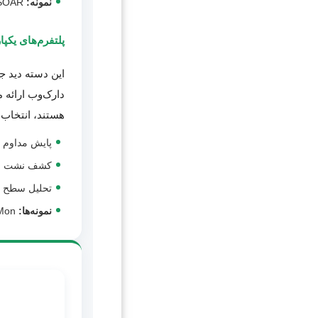
نمونه:
ThreatConnect® TIP + SOAR
پلتفرم‌های یکپارچه Dark Web Intelligence
این دسته دید ج
دارک‌وب ارائه م
هستند، انتخا
پایش مداوم د
کشف نشت اطل
تحلیل سطح حمله بیر
نمونه‌ها:
Anomali® ThreatStream، Rapid7® Threat Command، ThreatMon®