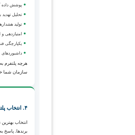
پوشش داده گس
تحلیل تهدید براساس TTPها، نه صر
تولید هشدارهای قابل‌اقدا
امتیازدهی و
یکپارچگی فنی با SIEM، EDR، SOAR و دیگر ا
داشبوردهای 
هرچه پلتفرم به 
سازمان شما خو
۴. انتخاب پلتفرم هوش تهدید براساس نیاز واقعی سازمان
برندها. پاسخ ب