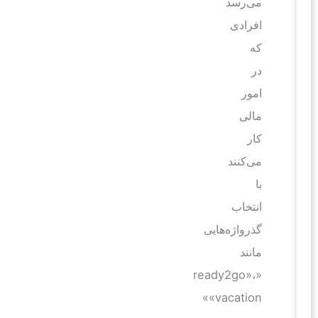
می‌رسد
افرادی
که
در
امور
مالی
کار
می‌کنند
با
انتخاب
گذرواژه‌هایی
مانند
«ready2go»،
«vacation»