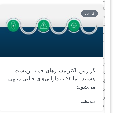
مقابله
با
گزارش
دسترسی
غیرمجاز
به
اطلاعات،
استفاده
از
یک
گزارش: اکثر مسیرهای حمله بن‌بست
گذرواژه
هستند، اما ۲٪ به دارایی‌های حیاتی منتهی
(پسوورد)
می‌شوند
کارآمد
و
ادامه مطلب
امن