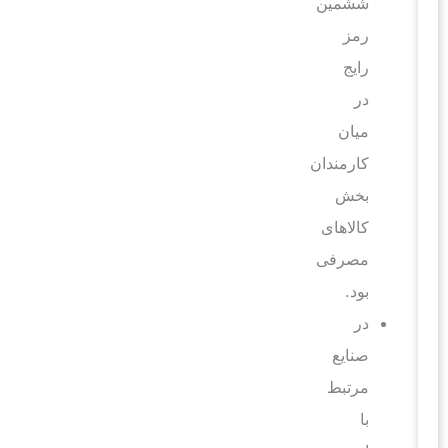
ششمین
رمز
رایج
در
میان
کارمندان
بخش
کالاهای
مصرفی
بود.
در
صنایع
مرتبط
با