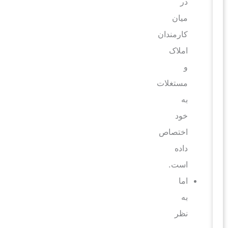
در
میان
کارمندان
املاک
و
مستغلات
به
خود
اختصاص
داده
است.
اما
به
نظر