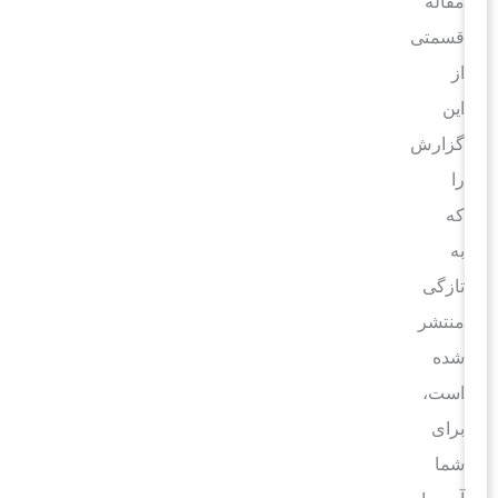
مقاله
قسمتی
از
این
گزارش
را
که
به
تازگی
منتشر
شده
است،
برای
شما