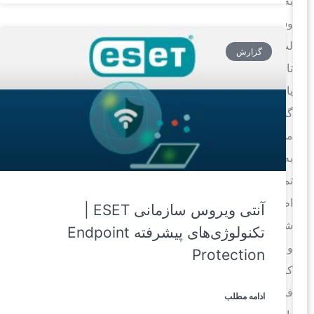
به
وسیله
لپ
گزارش
تاپ
یا
گوشی،
می‌توان
به
تمام
اطلاعات
آنتی ویروس سازمانی ESET |
شخصی
تکنولوژی‌های پیشرفته Endpoint
و
Protection
کاری
فرد
ادامه مطلب