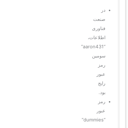
در
صنعت
فناوری
اطلاعات،
“aaron431”
سومین
رمز
عبور
رایج
بود.
رمز
عبور
“dummies”