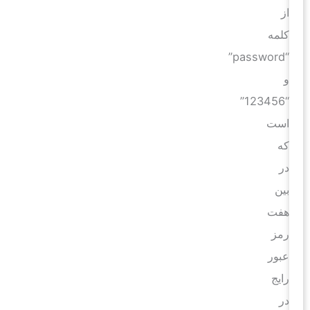
از
کلمه
“password”
و
“123456”
است
که
در
بین
هفت
رمز
عبور
رایج
در