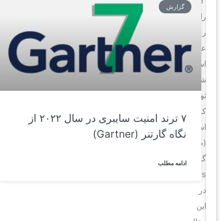
“123456”
گزارش
رایج‌ترین
رمز
عبور
استفاده
شده
توسط
کارمندان
۷ ترند امنیت سایبری در سال ۲۰۲۲ از
است
نگاه گارتنر (Gartner)
(طبق
گزارش
ادامه مطلب
NordPass).
در
این