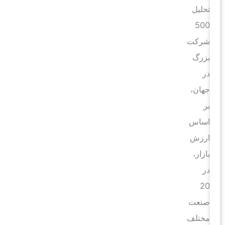
تحلیل
500
شرکت
بزرگ
در
جهان،
بر
اساس
ارزش
بازار،
در
20
صنعت
مختلف