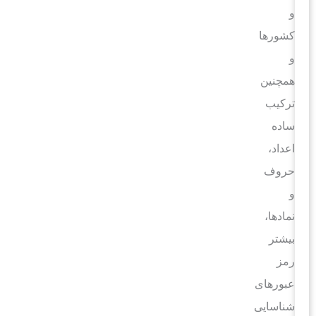
و
کشورها
و
همچنین
ترکیب
ساده
اعداد،
حروف
و
نمادها،
بیشتر
رمز
عبورهای
شناسایی