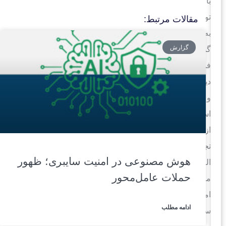
با
توجه
مقالات مرتبط:
به
گزارش
گسترش
فناوری‌های
دیجیتال
و
استفاده
از
تجهیزات
هوش مصنوعی در امنیت سایبری؛ ظهور
الکترونیکی،
حملات عامل‌محور
موضوع
امنیت
ادامه مطلب
سایبری