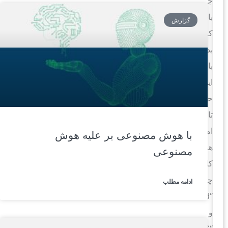
جالب
باشد
گزارش
که
بدانید،
با
این
حال،
تا
امروز
با هوش مصنوعی بر علیه هوش
همچنان
مصنوعی
کلماتی
چون
ادامه مطلب
“password”
و