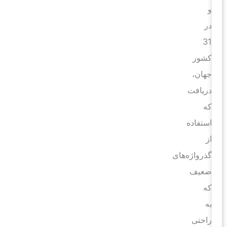
و
در
31
کشور
جهان،
دریافت
که
استفاده
از
گذرواژه‌های
ضعیف
که
به
راحتی