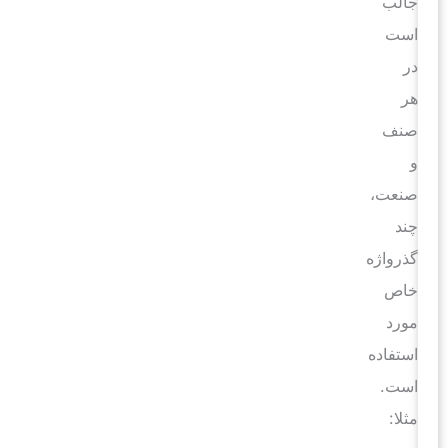
جالب
است
در
هر
صنف
و
صنعت،
چند
گذرواژه
خاص
مورد
استفاده
است.
مثلا: