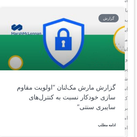
است.
بارها
گزارش
به
این
موضوع
اشاره
و
پرداخته
شده
گزارش مارش مک‌لنان “اولویت مقاوم
است
سازی خودکار نسبت به کنترل‌های
که
سایبری سنتی”
برای
امنیت
ادامه مطلب
اطلاعات