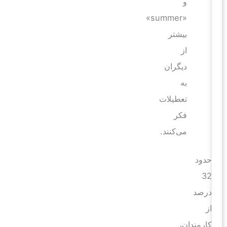
و
«summer»
بیشتر
از
دیگران
به
تعطیلات
فکر
می‌کنند.
حدود
32
درصد
از
کارمندان،