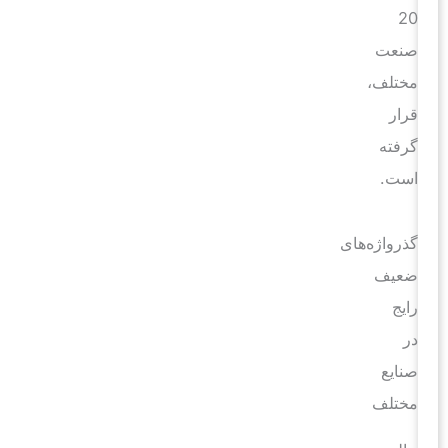
20
صنعت
مختلف،
قرار
گرفته
است.
گذرواژه‌های
ضعیف
رایج
در
صنایع
مختلف