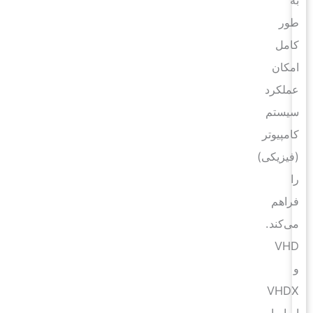
طور
کامل
امکان
عملکرد
سیستم
کامپیوتر
(فیزیکی)
را
فراهم
می‌کند.
VHD
و
VHDX
اساسا