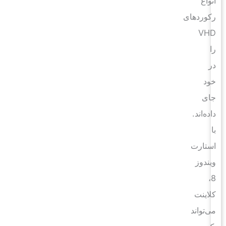
انواع
رکوردهای
VHD
را
در
خود
جای
داده‌اند.
با
استارت
ویندوز
8،
کلاینت
می‌تواند