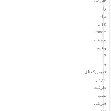
طراحی
را
برای
Disk
Image
پذیرفت.
ویندوز
7
و
فریمورک‌های
جدیدتر
ظرفیت
نصب
فیزیکی