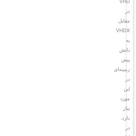
VHD
در
مقابل
VHDX
به
دانش
پیش
زمینه‌ای
در
این
مورد
نیاز
دارد.
در