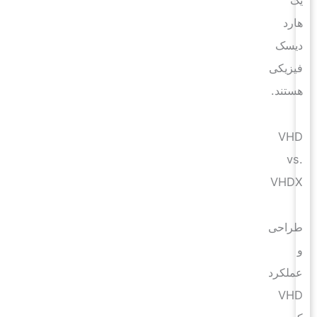
هارد
دیسک
فیزیکی
هستند.
VHD
vs.
VHDX
طراحی
و
عملکرد
VHD