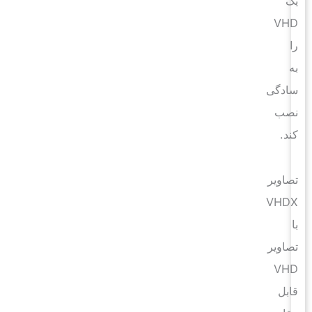
یک
VHD
را
به
سادگی
نصب
کند.
تصاویر
VHDX
با
تصاویر
VHD
قابل