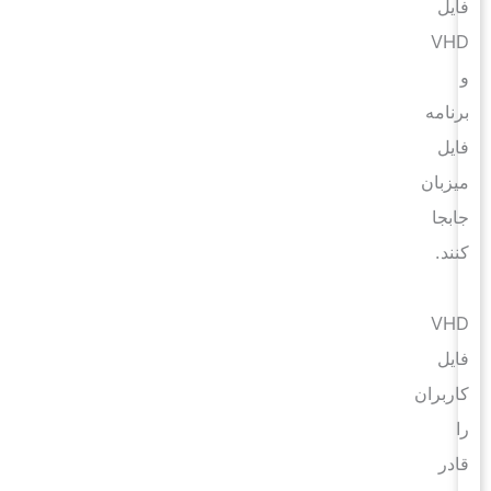
فایل
VHD
و
برنامه
فایل
میزبان
جابجا
کنند.
VHD
فایل
کاربران
را
قادر