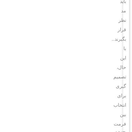
باید
مد
نظر
قرار
بگیرند..
با
این
حال،
تصمیم
گیری
برای
انتخاب
بین
فرمت