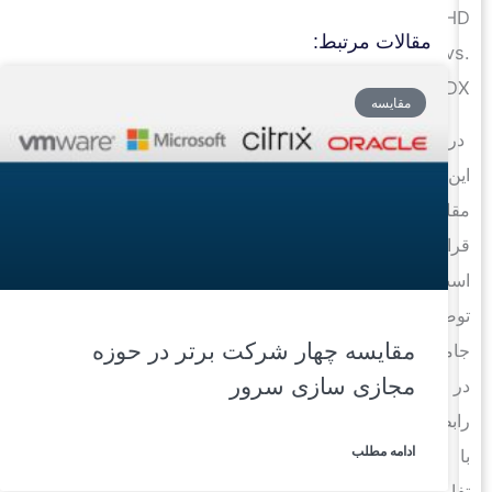
VHD
مقالات مرتبط:
vs.
VHDX
مقایسه
در
این
مقاله،
قرار
است
توضیحات
مقایسه چهار شرکت برتر در حوزه
جامعی
مجازی سازی سرور
در
رابطه
ادامه مطلب
با
تفاوت