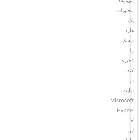
می‌تواند
محتویات
یک
هارد
دیسک
را
ذخیره
کند.
در
نهایت،
Microsoft
Hyper-
V
این