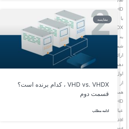
VHD
با
مقایسه
VHDX
به
شما
ارائه
دهم.
اول
از
VHD vs. VHDX ، کدام برنده است؟
همه،
قسمت دوم
VHDمخفف
عبارت
ادامه مطلب
Virtual
Hard