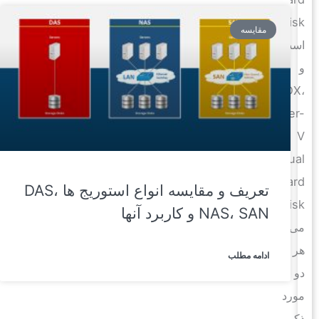
Disk
مقایسه
است
و
VHDX،
Hyper-
V
Virtual
Hard
تعریف و مقایسه انواع استوریج ها DAS،
Disk
NAS، SAN و کاربرد آنها
می‌باشد.
هر
ادامه مطلب
دو
مورد
ذکر