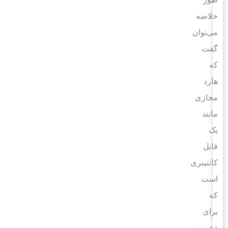
خلاصه
می‌توان
گفت
که
هارد
مجازی
مانند
یک
فایل
کانتینری
است
که
برای
ذخیره