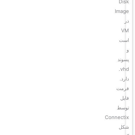
Disk
Image
در
VM
است
و
پسوند
vhd.
دارد.
فرمت
فایل
توسط
Connectix
شکل