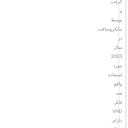
گرفت
و
توسط
مایکروسافت
در
سال
2003
مورد
استفاده
واقع
شد.
فایل
VHD
دارای