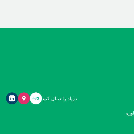
دژپاد را دنبال کنید
وره