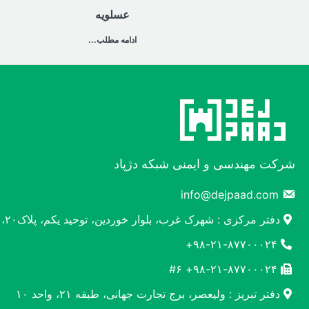
عسلویه
ادامه مطلب...
شرکت مهندسی و ایمنی شبکه دژپاد
info@dejpaad.com
دفتر مرکزی : شهرک غرب، بلوار خوردین، توحید یکم، پلاک۲۰، واحد۲
۹۸-۲۱-۸۷۷۰۰۰۲۴+
۹۸-۲۱-۸۷۷۰۰۰۲۴+ #۶
دفتر تبریز : ولیعصر، برج تجارت جهانی، طبقه ۲۱، واحد ۱۰