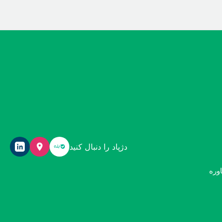
دژپاد را دنبال کنید
وره