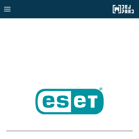
رش
ه
حتوا