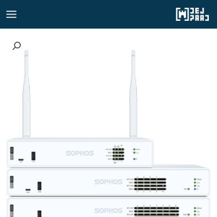
رش
ه
حتوا