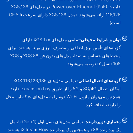
قابلیت Power-over-Ethernet (PoE) در مدل‌های 136,XGS
116,126 ارائه می‌شوند. (مدل XGS 136 دارای سرعت ۲.۵ GE
است)
توان و شرایط محیطی:
تمامی مدل‌های XGS 1xx دارای
گزینه‌های تأمین برق اضافی و مصرف انرژی بهینه هستند. برای
محیط‌های حساس به صدا، مدل‌های بدون فن XGS 88 و XGS
108 (نسل ۲) توصیه می‌شوند.
گزینه‌های اتصال اضافی:
تمامی مدل‌های 136,XGS 116,126
امکان اتصال 3G/4G و 5G را از طریق expansion bay دارند.
همچنین می‌توان ماژول Wi-Fi دوم را به مدل‌های w که این محل
را دارند، اضافه کرد.
معماری دو پردازنده:
تمامی مدل‌های نسل اول (Gen.1) شامل
یک پردازنده x86 و همچنین یک پردازنده Xstream Flow هستند.