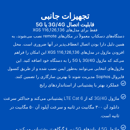
تجهیزات جانبی
قابلیت اتصال 3G/4G یا 5G
فقط برای مدل‌های XGS 116,126,136
دستگاه‌های دسکتاپ معمولاً در مکان‌های remote نصب می‌شوند، به
همین دلیل دارا بودن اتصال انعطاف‌پذیر در آنها ضروری است. محل
افزودن ماژول در مدل‌های XGS 116,126,136 این امکان را فراهم
می‌کند که ماژول 3G/4G یا 5G را به دستگاه خود اضافه کنید. این
ماژول‌های انتخابی می‌توانند به‌طور ایمن نصب شده و از طریق کنسول
فایروال Sophos مدیریت شوند تا بهترین سازگاری را تضمین کنند.
عملکرد بهتر با پشتیبانی از استانداردهای رایج
ماژول 3G/4G که از LTE Cat 6 پشتیبانی می‌کند و حداکثر سرعت
دانلود آن ۳۰۰ مگابیت در ثانیه و سرعت آپلود آن ۵۰ مگابیت در
ثانیه است.
ماژول 5G از باندهای 5G زیر ۶ گیگاهرتز پشتیبانی می‌کند و