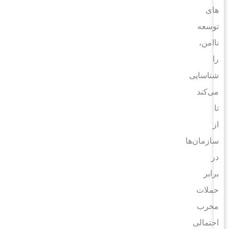
های
توسعه
ناامن،
را
شناسایی
می‌کند
تا
از
سازمان‌ها
در
برابر
حملات
مخرب
احتمالی