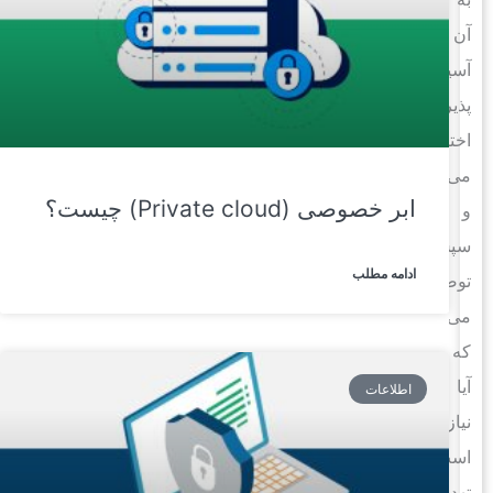
آن
آسیب
پذیری‌ها
اختصاص
می‌دهند
ابر خصوصی (Private cloud) چیست؟
و
سپس
ادامه مطلب
توصیه
می‌کنند
که
آیا
اطلاعات
نیاز
است
تهدید