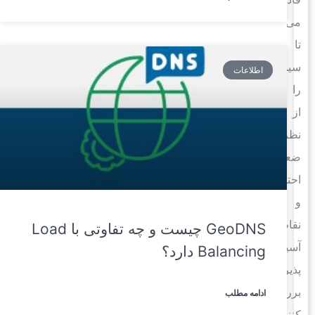
می‌سازد
تا
سیستم‌ها
اطلاعات
را
از
نظر
ضعف‌های
احتمالی
و
نقاط
GeoDNS چیست و چه تفاوتی با Load
آسیب
Balancing دارد؟
پذیر،
بررسی
ادامه مطلب
کنند.