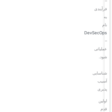
–
فرآیندی
به
نام
DevSecOps
–
عملیاتی
شود.
شناسایی
آسیب
پذیری
اولین
قدم