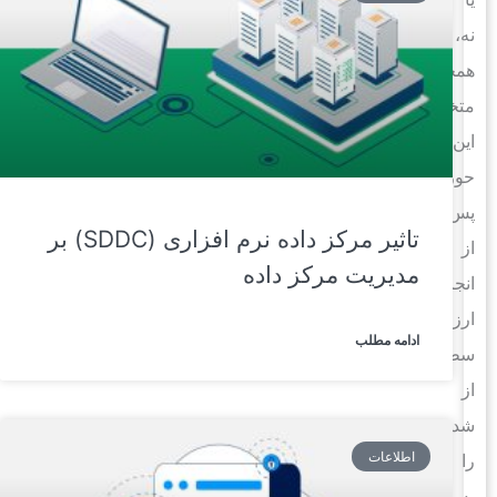
نه،
همچنین
متخصصان
این
حوزه
پس
تاثیر مرکز داده نرم افزاری (SDDC) بر
از
مدیریت مرکز داده
انجام
ارزیابی،
ادامه مطلب
سطحی
از
شدت
اطلاعات
را
به