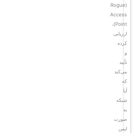
(Rogue
Access
Point)،
ارزیابی
کرده
و
تأیید
می‌کند
که
آیا
شبکه
به
صورت
ایمن