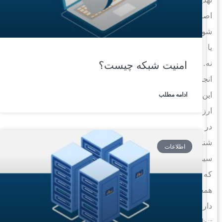
اصلاح
شود
یا
نه.
امنیت شبکه چیست؟
انجام
این
ادامه مطلب
ارزیابی
در
شناسایی
اطلاعات
سیستم‌هایی
که
همچنان
دارای
تنظیمات