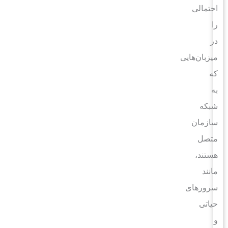
احتمالی
را
در
میزبان‌هایی
که
به
شبکه
سازمان
متصل
هستند،
مانند
سرورهای
حیاتی
و