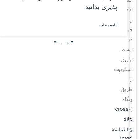
پذیری بدانید
Injection)
و
ادامه مطلب
حملاتی
که
...»
«...
توسط
تزریق
اسکریپت
از
طریق
وبگاه
cross-
(
site
scripting
(XSS)