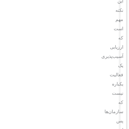
این
نکته
مهم
است
که
ارزیابی
آسیب‌پذیری
یک
فعالیت
یکباره
نیست
که
سازمان‌ها
پس