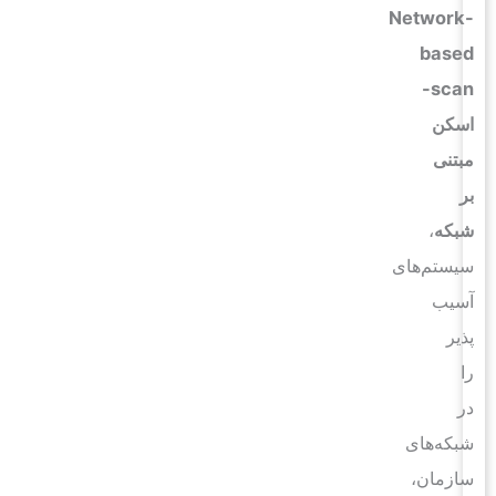
Network-
based
scan-
اسکن
مبتنی
بر
شبکه
،
سیستم‌های
آسیب
پذیر
را
در
شبکه‌های
سازمان،