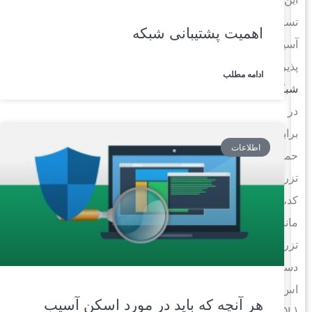
تست،
اهمیت پشتیبانی شبکه
آسیب
پذیری
ادامه مطلب
شبکه
در
برابر
اطلاعات
حملات
تزریق
کد،
مانند
تزریق
دستورات
اس‌کیوال
هر آنچه که باید در مورد اسکن آسیب‌
(SQL