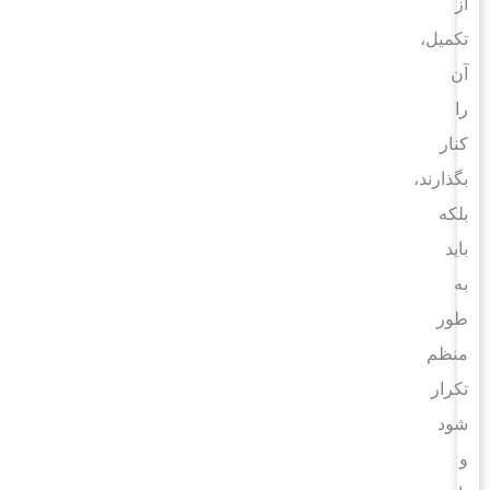
از
تکمیل،
آن
را
کنار
بگذارند،
بلکه
باید
به
طور
منظم
تکرار
شود
و