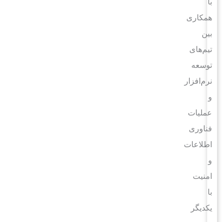
با
همکاری
بین
تیم‌های
توسعه
نرم‌افزار
و
عملیات
فناوری
اطلاعات
و
امنیت
با
یکدیگر