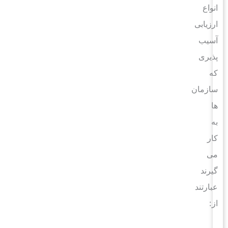
انواع
ارزیابی
آسیب
پذیری
که
سازمان
ها
به
کار
می
گیرند
عبارتند
از: