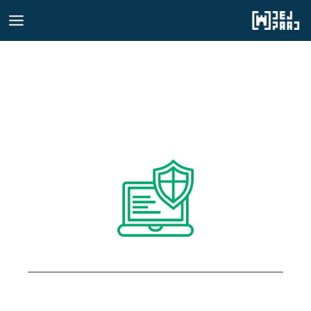
رش
ه
حتوا