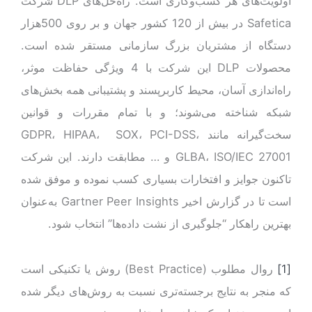
اولویت‌های هر کسب‌و‌کاری است. راه‌حل‌های DLP شرکت
Safetica در بیش از 120 کشور جهان و بر روی 500هزار
دستگاه از مشتریان بزرگ سازمانی مستقر شده است.
محصولات DLP این شرکت با 4 ویژگی حفاظت موثر،
راه‌اندازی آسان، محیط کاربرپسند و پشتیبانی همه بخش‌های
شبکه شناخته می‌شوند؛ و با تمام مقررات و قوانین
سخت‌گیرانه مانند GDPR، HIPAA، SOX، PCI-DSS،
GLBA، ISO/IEC 27001 و … مطابقت دارند. این شرکت
تاکنون جوایز و افتخارات بسیاری کسب نموده و موفق شده
است تا در گزارش اخیر Gartner Peer Insights به‌عنوان
بهترین راهکار “جلوگیری از نشت داده‌ها” انتخاب شود.
[1]
روال مطلوب (Best Practice) روش یا تکنیکی است
که منجر به نتایج برجسته‌تری نسبت به روش‌های دیگر شده