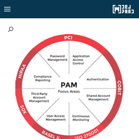
رش
ه
حتوا