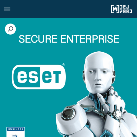
رش
ه
حتوا