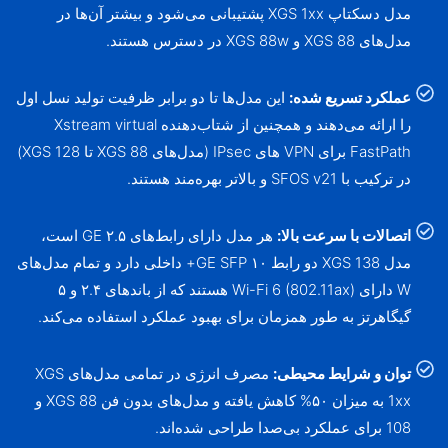
مدل دسکتاپ XGS 1xx پشتیبانی می‌شود و بیشتر آن‌ها در
مدل‌های XGS 88 و XGS 88w در دسترس هستند.
عملکرد تسریع شده:
این مدل‌ها تا دو برابر ظرفیت تولید نسل اول
را ارائه می‌دهند و همچنین از شتاب‌دهنده Xstream virtual
FastPath برای VPN های IPsec (مدل‌های XGS 88 تا XGS 128)
در ترکیب با SFOS v21 و بالاتر بهره‌مند هستند.
اتصالات با سرعت بالا:
هر مدل دارای رابط‌های ۲.۵ GE است،
مدل XGS 138 دو رابط ۱۰ GE SFP+ داخلی دارد و تمام مدل‌های
W دارای Wi-Fi 6 (802.11ax) هستند که از باندهای ۲.۴ و ۵
گیگاهرتز به طور همزمان برای بهبود عملکرد استفاده می‌کند.
توان و شرایط محیطی:
مصرف انرژی در تمامی مدل‌های XGS
1xx به میزان ۵۰% کاهش یافته و مدل‌های بدون فن XGS 88 و
108 برای عملکرد بی‌صدا طراحی شده‌اند.