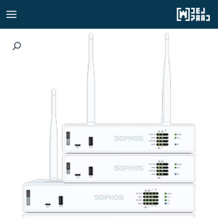
رش
ه
حتوا