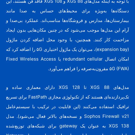
با توجه به اینکه مدل‌های XGS 88 و XGS 108 فاقد فن هستند، این
دستگاه‌ها به‌ویژه برای محیط‌های حساس به صدا مانند
بیمارستان‌ها، مدارس و فروشگاه‌ها مناسب‌اند. عملکرد بی‌صدا و
آرام این مدل‌ها موجب می‌شود که در چنین مکان‌هایی بدون ایجاد
مزاحمت کار کنند. همچنین، با وجود محل اضافه کردن ماژول
(expansion bay)، می‌توان یک ماژول اختیاری ۵G را اضافه کرد که
امکان اتصال redundant cellular یا Fixed Wireless Access
۵G (FWA) مقرون‌به‌صرفه را فراهم می‌آورد.
مدل‌های XGS 88 تا XGS 128 دارای معماری ساده و
تک‌پردازنده‌ای هستند که از تکنولوژی مجازی FastPath برای تسریع
ترافیک استفاده می‌کنند (این قابلیت در ترکیب با سیستم‌عامل
Sophos Firewall v21 و نسخه‌های بالاتر فعال می‌شود). مدل
XGS 138 به عنوان یک gateway برای شبکه‌های توزیع‌شده