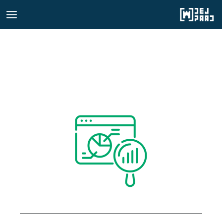
رش
ه
حتوا