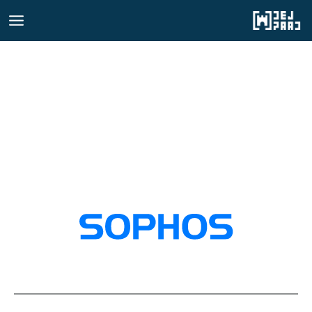
رش
ه
حتوا