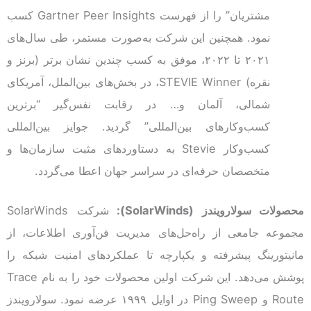
مشتریان” را از فهرست Gartner Peer Insights کسب
نمود. همچنین این شرکت به‌صورت مستمر، طی سال‌های
۲۰۲۱ تا ۲۰۲۲، موفق به کسب چندین نشان برتر (برنز و
نقره) STEVIE Winner، در بخش‌های بین‌الملل، آمریکای
شمالی، آلمان و… در رقابت نفس‌گیر “برترین
کسب‌و‌کارهای بین‌المللی” گردید. جوایز بین‌المللی
کسب‌و‌کار Stevie به دستاوردهای مثبت سازمان‌ها و
متخصصان حرفه‌ای در سراسر جهان اعطا می‌گردد.
محصولات سولارویندز (
SolarWinds
):
شرکت SolarWinds
مجموعه جامعی از راه‌حل‌های مدیریت فن‌آوری اطلاعات، از
مانیتورینگ پیشرفته و یکپارچه تا عملکرد‌های امنیت شبکه را
پوشش می‌دهد. این شرکت اولین محصولات خود را به نام Trace
Route و Ping Sweep در اوایل ۱۹۹۹ عرضه نمود. سولارویندز