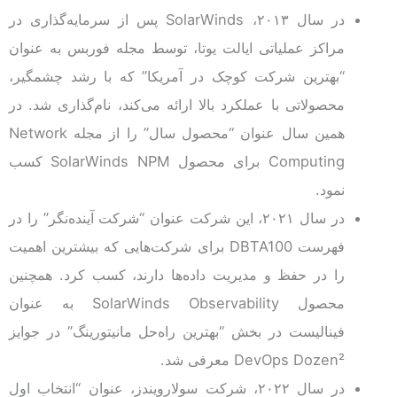
در سال ۲۰۱۳، SolarWinds پس از سرمایه‌گذاری در
مراکز عملیاتی ایالت یوتا، توسط مجله فوربس به عنوان
“بهترین شرکت کوچک در آمریکا” که با رشد چشمگیر،
محصولاتی با عملکرد بالا ارائه می‌کند، نام‌گذاری شد. در
همین سال عنوان “محصول سال” را از مجله Network
Computing برای محصول SolarWinds NPM کسب
نمود.
در سال ۲۰۲۱، این شرکت عنوان “شرکت آینده‌نگر” را در
فهرست DBTA100 برای شرکت‌هایی که بیشترین اهمیت
را در حفظ و مدیریت داده‌ها دارند، کسب کرد. همچنین
محصول SolarWinds Observability به عنوان
فینالیست در بخش “بهترین راه‌حل مانیتورینگ” در جوایز
DevOps Dozen² معرفی شد.
در سال ۲۰۲۲، شرکت سولارویندز، عنوان “انتخاب اول