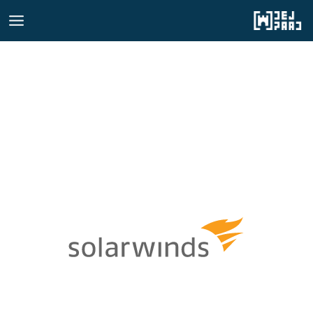
رش
ه
حتوا