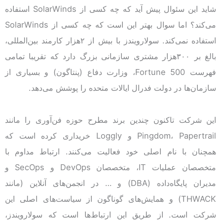
شاید این سئوال پیش آید که چه کسی از SolarWinds استفاده
می‌کند؟ اما سوال بهتر این است که چه کسی از SolarWinds
استفاده نمی‌کند. سولارویندز با بیش از ۲هزار کارمند بین‌المللی،
بالغ بر ۳۰۰هزار مشتری سازمانی بزرگ دارد که تقریبا تمامی
فهرست Fortune 500، وزارت دفاع (پنتاگون) و بسیاری از
سازمان‌ها در دولت فدرال ایالات متحده را پوشش می‌دهد.
این شرکت تاکنون چندین برند مطرح حوزه فن‌آوری را مانند
Pingdom، Papertrail و Loggly خریداری کرده است که
همچنان با نام اصلی خود فعالیت می‌کنند. ارتباط مداوم با
متخصصان عملیات IT، متخصصان DevOps و SecOps و
مدیران پایگاه‌داده (DBA) و … در انجمن‌های آنلاین (مانند
THWACK) و همایش‌های گوناگون از سیاست‌های اصلی این
شرکت است. از طریق این ارتباط‌ها است که سولارویندز،