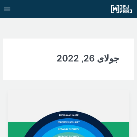
رش
ه
حتوا
جولای 26, 2022