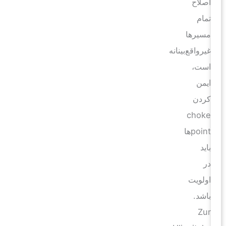
اصلاح
تمام
مسیرها
غیرواقع‌بینانه
است،
ایمن
کردن
choke
pointها
باید
در
اولویت
باشد.
Zur