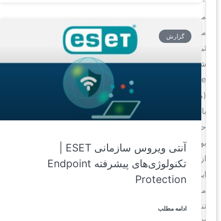
۶۰
میلیون
مورد
گزارش
ثبت
شده
exposure
(مواجهه
با
حمله)
بود،
آنتی ویروس سازمانی ESET |
از
تکنولوژی‌های پیشرفته Endpoint
این
Protection
مقدار
تنها
ادامه مطلب