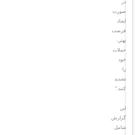
در
صورت
ایجاد
فرصت
بهتر،
حملات
خود
را
تشدید
کنند.”
این
گزارش
شامل