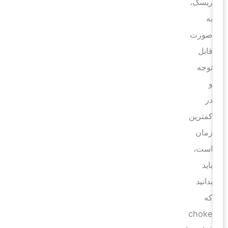
ریسک،
به
صورت
قابل
توجه
و
در
کمترین
زمان
است،
باید
بدانید
که
choke