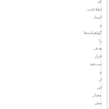
که
اطلاعات،
اسناد
و
گواهینامه‌ها
را
هدف
قرار
می‌دهند
و
از
این
مقدار
بیش