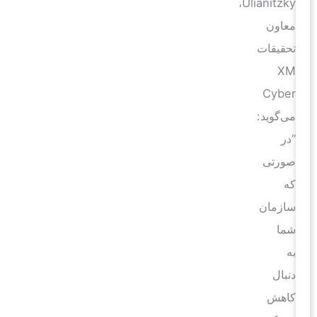
Ulianitzky،
معاون
تحقیقات
XM
Cyber
می‌گوید:
“در
صورتی
که
سازمان
شما
به
دنبال
کاهش