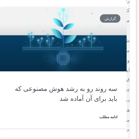
را
کاهش
گزارش
می‌دهد.
شرکت
مدیریت
وضعیت
امنیتی
XM
سه روند رو به رشد هوش مصنوعی که
Cyber
باید برای آن آماده شد
ده‌ها
هزار
ادامه مطلب
مسیر
حمله،