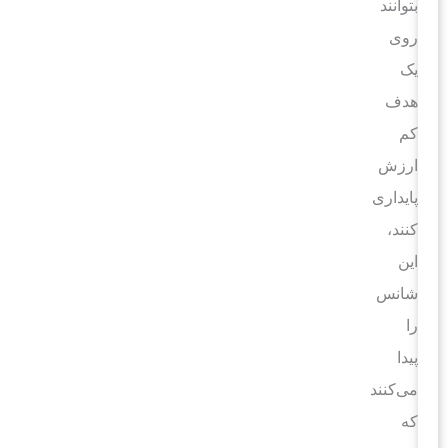
بتوانند
روی
یک
هدف
کم
ارزش
پایداری
کنند،
این
شانس
را
پیدا
می‌کنند
که