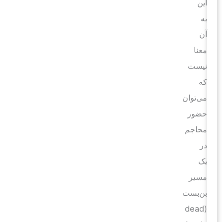
این
به
آن
معنا
نیست
که
می‌توان
حضور
محاجم
در
یک
مسیر
بن‌بست
(dead