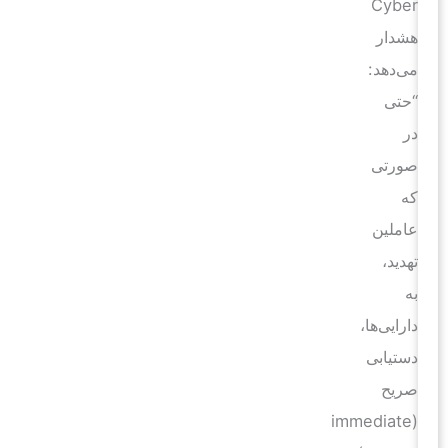
Cyber
هشدار
می‌دهد:
“حتی
در
صورتی
که
عاملین
تهدید،
به
دارایی‌ها،
دستیابی
صریح
(immediate