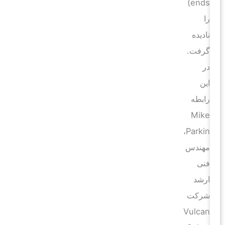
ends)
را
نادیده
گرفت.
در
این
رابطه
Mike
Parkin،
مهندس
فنی
ارشد
شرکت
Vulcan