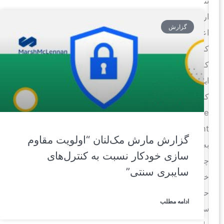
نتیجه
ارزیابی
گزارش
اعلام
کرد
که
ایمن
کردن
choke
point
گزارش مارش مک‌لنان “اولویت مقاوم
به‌طور
سازی خودکار نسبت به کنترل‌های
چشمگیری
سایبری سنتی”
خطر
حملات
ادامه مطلب
سایبری