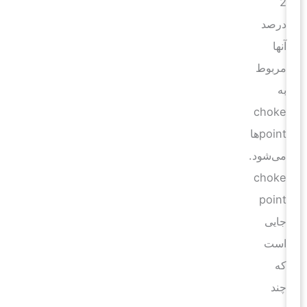
2
درصد
آنها
مربوط
به
choke
pointها
می‌شود.
choke
point
جایی
است
که
چند