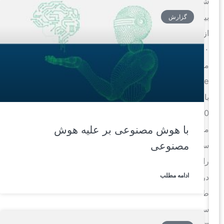
شامل
بیش
گزارش
از
۶۰
میلیون
exposure
با
20
با هوش مصنوعی بر علیه هوش
میلیون
مصنوعی
سازمان
را
ادامه مطلب
در
طول
سال