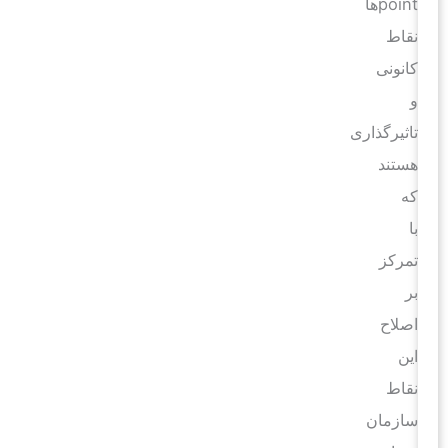
pointها
نقاط
کانونی
و
تاثیرگذاری
هستند
که
با
تمرکز
بر
اصلاح
این
نقاط
سازمان