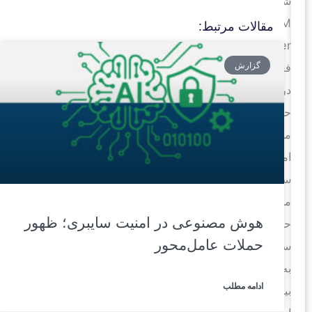
شرکت
XM
مقالات مرتبط:
Cyber،
گزارش
فعال
در
حوزه
مدیریت
امنیت
سایبری،
مسیر
هوش مصنوعی در امنیت سایبری؛ ظهور
حملات
حملات عامل‌محور
سایبری
به
ادامه مطلب
بیش