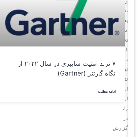
و
تحلیل
به
موسسه
Cyentia
فرستاد؛
در
۷ ترند امنیت سایبری در سال ۲۰۲۲ از
نهایت
نگاه گارتنر (Gartner)
نتایج
این
ادامه مطلب
ارزیابی
را،
در
گزارش