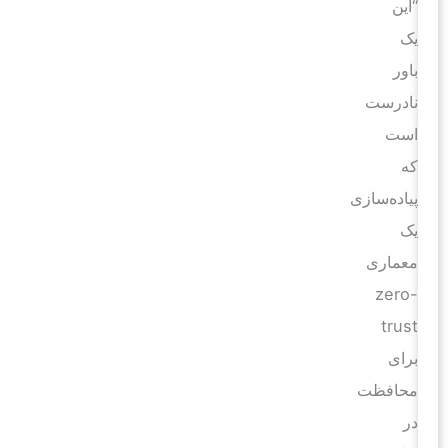
“این
یک
باور
نادرست
است
که
پیاده‌سازی
یک
معماری
zero-
trust
برای
محافظت
در