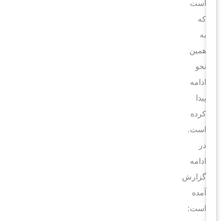
است
که
به
همین
نحو
ادامه
پیدا
کرده
است.
در
ادامه
گزارش
آمده
است: